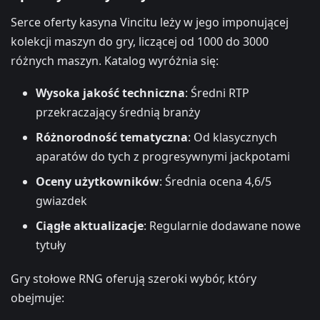
Serce oferty kasyna Vincitu leży w jego imponującej
kolekcji maszyn do gry, liczącej od 1000 do 3000
różnych maszyn. Katalog wyróżnia się:
Wysoka jakość techniczna
: Średni RTP
przekraczający średnią branży
Różnorodność tematyczna
: Od klasycznych
aparatów do tych z progresywnymi jackpotami
Oceny użytkowników
: Średnia ocena 4,6/5
gwiazdek
Ciągłe aktualizacje
: Regularnie dodawane nowe
tytuły
Gry stołowe RNG oferują szeroki wybór, który
obejmuje: