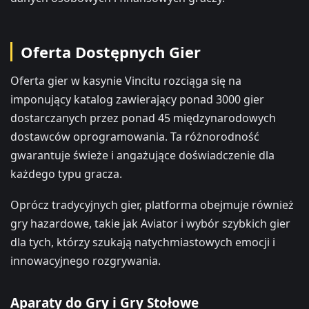
Oferta Dostępnych Gier
Oferta gier w kasynie Vincitu rozciąga się na
imponujący katalog zawierający ponad 3000 gier
dostarczanych przez ponad 45 międzynarodowych
dostawców oprogramowania. Ta różnorodność
gwarantuje świeże i angażujące doświadczenie dla
każdego typu gracza.
Oprócz tradycyjnych gier, platforma obejmuje również
gry hazardowe, takie jak Aviator i wybór szybkich gier
dla tych, którzy szukają natychmiastowych emocji i
innowacyjnego rozgrywania.
Aparaty do Gry i Gry Stołowe