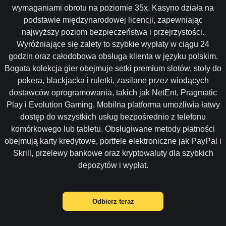
wymaganiami obrotu na poziomie 35x. Kasyno działa na
podstawie międzynarodowej licencji, zapewniając
najwyższy poziom bezpieczeństwa i przejrzystości.
Wyróżniające się zalety to szybkie wypłaty w ciągu 24
godzin oraz całodobowa obsługa klienta w języku polskim.
Bogata kolekcja gier obejmuje setki premium slotów, stoły do
pokera, blackjacka i ruletki, zasilane przez wiodących
dostawców oprogramowania, takich jak NetEnt, Pragmatic
Play i Evolution Gaming. Mobilna platforma umożliwia łatwy
dostęp do wszystkich usług bezpośrednio z telefonu
komórkowego lub tabletu. Obsługiwane metody płatności
obejmują karty kredytowe, portfele elektroniczne jak PayPal i
Skrill, przelewy bankowe oraz kryptowaluty dla szybkich
depozytów i wypłat.
Odbierz teraz