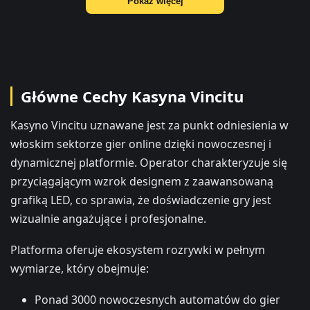
Pokaż więcej
Główne Cechy Kasyna Vincitu
Kasyno Vincitu uznawane jest za punkt odniesienia w
włoskim sektorze gier online dzięki nowoczesnej i
dynamicznej platformie. Operator charakteryzuje się
przyciągającym wzrok designem z zaawansowaną
grafiką LED, co sprawia, że doświadczenie gry jest
wizualnie angażujące i profesjonalne.
Platforma oferuje ekosystem rozrywki w pełnym
wymiarze, który obejmuje:
Ponad 3000 nowoczesnych automatów do gier