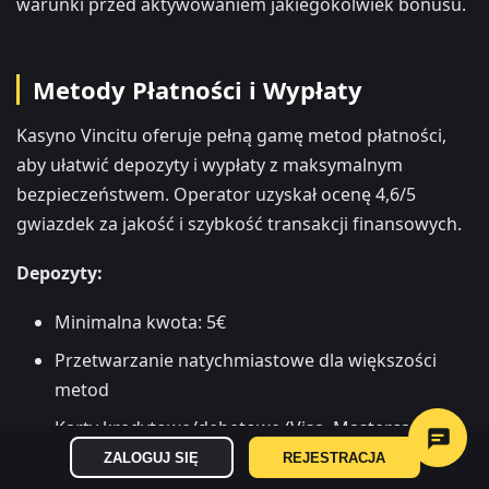
warunki przed aktywowaniem jakiegokolwiek bonusu.
Metody Płatności i Wypłaty
Kasyno Vincitu oferuje pełną gamę metod płatności,
aby ułatwić depozyty i wypłaty z maksymalnym
bezpieczeństwem. Operator uzyskał ocenę 4,6/5
gwiazdek za jakość i szybkość transakcji finansowych.
Depozyty:
Minimalna kwota: 5€
Przetwarzanie natychmiastowe dla większości
metod
Karty kredytowe/debetowe (Visa, Mastercard)
ZALOGUJ SIĘ
REJESTRACJA
Przelewy bankowe