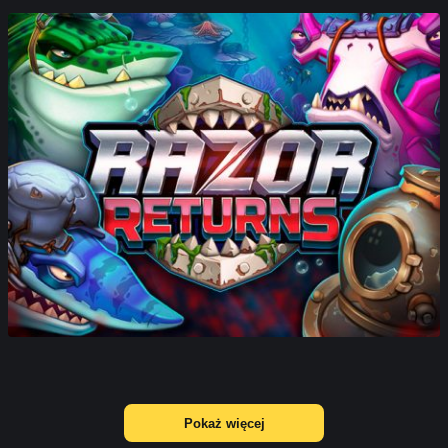
Pokaż więcej