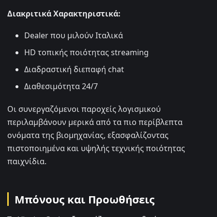
Διακριτικά Χαρακτηριστικά:
Dealer που μιλούν Ιταλικά
HD τοπικής ποιότητας streaming
Διαδραστική διεπαφή chat
Διαθεσιμότητα 24/7
Οι συνεργαζόμενοι παροχείς λογισμικού
περιλαμβάνουν μερικά από τα πιο περίβλεπτα
ονόματα της βιομηχανίας, εξασφαλίζοντας
πιστοποιημένα και υψηλής τεχνικής ποιότητας
παιχνίδια.
Μπόνους και Προωθήσεις