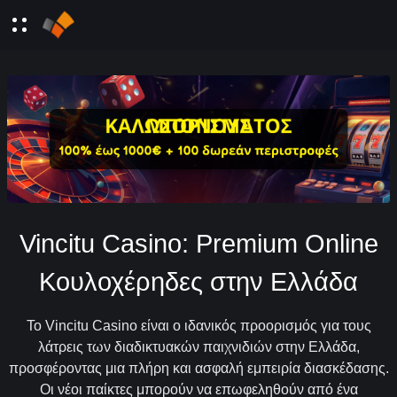
Vincitu Casino: Premium Online
Κουλοχέρηδες στην Ελλάδα
Το Vincitu Casino είναι ο ιδανικός προορισμός για τους
λάτρεις των διαδικτυακών παιχνιδιών στην Ελλάδα,
προσφέροντας μια πλήρη και ασφαλή εμπειρία διασκέδασης.
Οι νέοι παίκτες μπορούν να επωφεληθούν από ένα