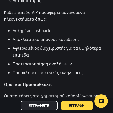
Αυτοκράτορας
Κάθε επίπεδο VIP προσφέρει αυξανόμενα
πλεονεκτήματα όπως:
Αυξημένα cashback
Αποκλειστικά μπόνους κατάθεσης
Αφιερωμένος διαχειριστής για τα υψηλότερα
επίπεδα
Προτεραιοποίηση αναλήψεων
Προσκλήσεις σε ειδικές εκδηλώσεις
Όροι και Προϋποθέσεις:
Οι απαιτήσεις στοιχηματισμού καθορίζονται σαφώς
για κάθε προώθηση, με διαφανείς όρους που
ΕΓΓΡΑΦΕΙΤΕ
ΕΓΓΡΑΦΗ
συμμορφώνονται με τα πρότυπα ADM. Είναι